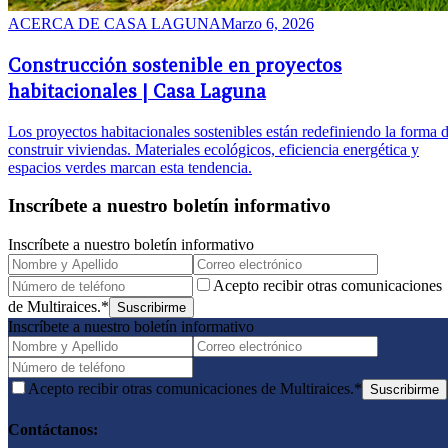
ACERCA DE
CASA LAGUNA
Marzo 6, 2026
Construcción sostenible en proyectos
habitacionales | Casa Laguna
Los proyectos habitacionales sostenibles están redefiniendo la forma 
construir viviendas. Materiales ecológicos, eficiencia energética y
espacios verdes marcan esta tendencia.
Inscríbete a nuestro boletín informativo
Inscríbete a nuestro boletín informativo
Acepto recibir otras comunicaciones
de Multiraices.*
Suscribirme
Inscríbete a nuestro boletín informativo
Acepto recibir otras comunicaciones de Multiraices.*
Suscribirme
Contáctanos: