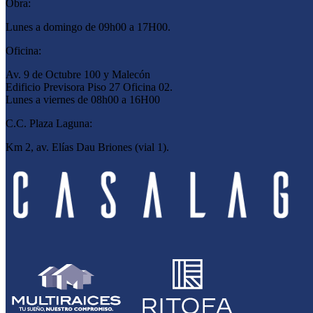
Obra:
Lunes a domingo de 09h00 a 17H00.
Oficina:
Av. 9 de Octubre 100 y Malecón
Edificio Previsora Piso 27 Oficina 02.
Lunes a viernes de 08h00 a 16H00
C.C. Plaza Laguna:
Km 2, av. Elías Dau Briones (vial 1).