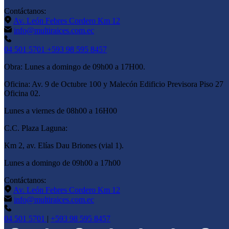
Contáctanos:
Av. León Febres Cordero Km 12
info@multiraices.com.ec
04 501 5701
+593 98 595 8457
Obra:
Lunes a domingo de 09h00 a 17H00.
Oficina:
Av. 9 de Octubre 100 y Malecón Edificio Previsora Piso 27
Oficina 02.
Lunes a viernes de 08h00 a 16H00
C.C. Plaza Laguna:
Km 2, av. Elías Dau Briones (vial 1).
Lunes a domingo de 09h00 a 17h00
Contáctanos:
Av. León Febres Cordero Km 12
info@multiraices.com.ec
04 501 5701
|
+593 98 595 8457