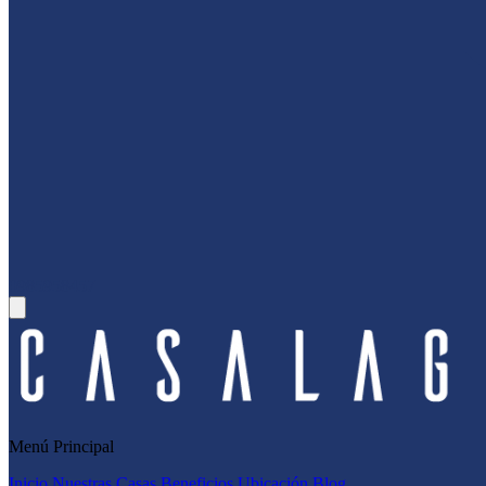
0985958457
Menú Principal
Inicio
Nuestras Casas
Beneficios
Ubicación
Blog